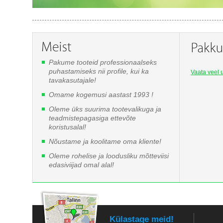
Pakume tooteid professionaalseks
puhastamiseks nii profile, kui ka
Vaata veel u
tavakasutajale!
Omame kogemusi aastast 1993 !
Oleme üks suurima tootevalikuga ja
teadmistepagasiga ettevõte
koristusalal!
Nõustame ja koolitame oma kliente!
Oleme rohelise ja loodusliku mõtteviisi
edasiviijad omal alal!
Külastage meid!