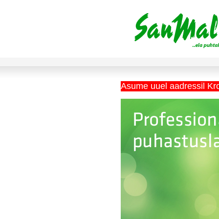
Asume uuel aadressil Kr