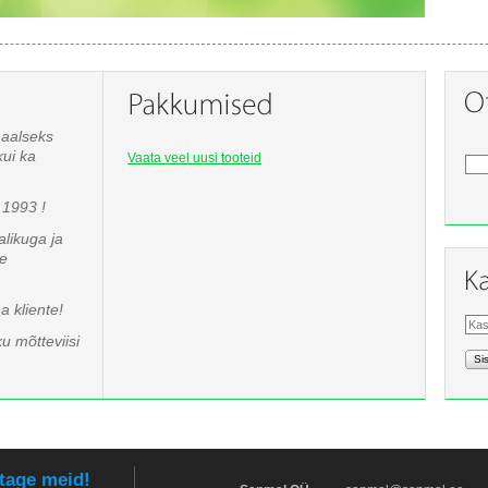
naalseks
kui ka
Vaata veel uusi tooteid
1993 !
likuga ja
te
 kliente!
u mõtteviisi
Si
tage meid!