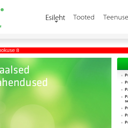
ookuse 8
P
P
P
P
s
P
P
P