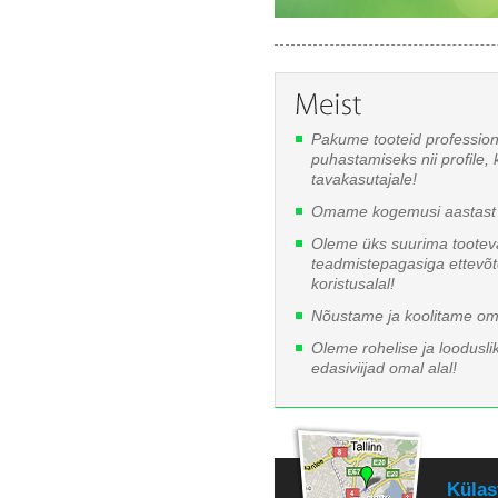
Pakume tooteid professio
puhastamiseks nii profile, 
tavakasutajale!
Omame kogemusi aastast 
Oleme üks suurima tooteva
teadmistepagasiga ettevõ
koristusalal!
Nõustame ja koolitame oma
Oleme rohelise ja looduslik
edasiviijad omal alal!
Külas