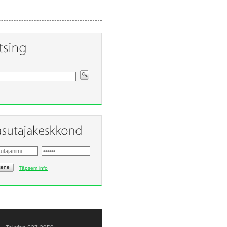
sene
Täpsem info