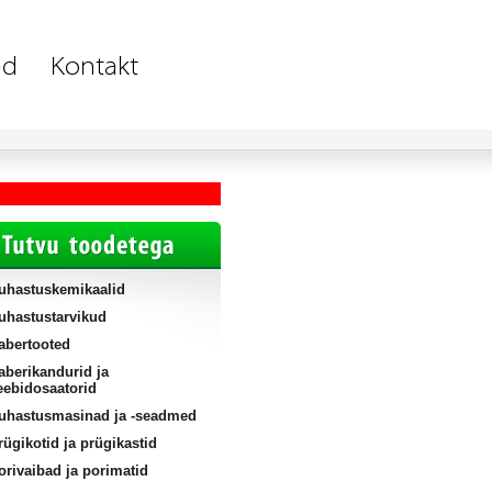
uhastuskemikaalid
uhastustarvikud
abertooted
aberikandurid ja
eebidosaatorid
uhastusmasinad ja -seadmed
rügikotid ja prügikastid
orivaibad ja porimatid