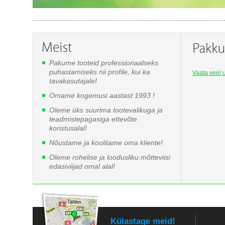
Pakume tooteid professionaalseks
puhastamiseks nii profile, kui ka
Vaata veel u
tavakasutajale!
Omame kogemusi aastast 1993 !
Oleme üks suurima tootevalikuga ja
teadmistepagasiga ettevõte
koristusalal!
Nõustame ja koolitame oma kliente!
Oleme rohelise ja loodusliku mõtteviisi
edasiviijad omal alal!
Külastage meid!