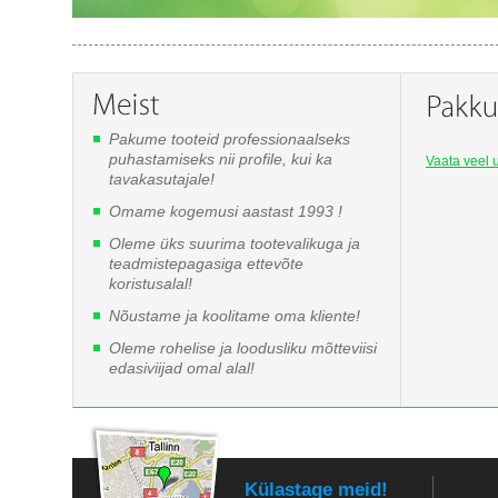
Pakume tooteid professionaalseks
puhastamiseks nii profile, kui ka
Vaata veel u
tavakasutajale!
Omame kogemusi aastast 1993 !
Oleme üks suurima tootevalikuga ja
teadmistepagasiga ettevõte
koristusalal!
Nõustame ja koolitame oma kliente!
Oleme rohelise ja loodusliku mõtteviisi
edasiviijad omal alal!
Külastage meid!