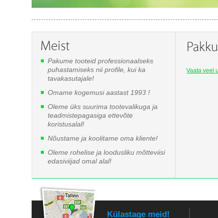
Pakume tooteid professionaalseks
puhastamiseks nii profile, kui ka
Vaata veel u
tavakasutajale!
Omame kogemusi aastast 1993 !
Oleme üks suurima tootevalikuga ja
teadmistepagasiga ettevõte
koristusalal!
Nõustame ja koolitame oma kliente!
Oleme rohelise ja loodusliku mõtteviisi
edasiviijad omal alal!
Külastage meid!