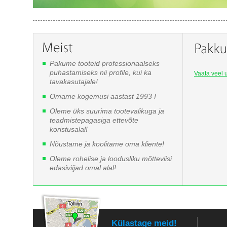
Pakume tooteid professionaalseks
puhastamiseks nii profile, kui ka
Vaata veel u
tavakasutajale!
Omame kogemusi aastast 1993 !
Oleme üks suurima tootevalikuga ja
teadmistepagasiga ettevõte
koristusalal!
Nõustame ja koolitame oma kliente!
Oleme rohelise ja loodusliku mõtteviisi
edasiviijad omal alal!
Külastage meid!