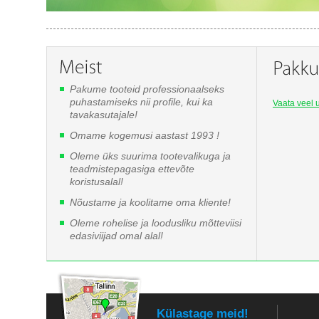
Pakume tooteid professionaalseks
puhastamiseks nii profile, kui ka
Vaata veel u
tavakasutajale!
Omame kogemusi aastast 1993 !
Oleme üks suurima tootevalikuga ja
teadmistepagasiga ettevõte
koristusalal!
Nõustame ja koolitame oma kliente!
Oleme rohelise ja loodusliku mõtteviisi
edasiviijad omal alal!
Külastage meid!