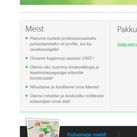
Pakume tooteid professionaalseks
puhastamiseks nii profile, kui ka
Vaata veel u
tavakasutajale!
Omame kogemusi aastast 1993 !
Oleme üks suurima tootevalikuga ja
teadmistepagasiga ettevõte
koristusalal!
Nõustame ja koolitame oma kliente!
Oleme rohelise ja loodusliku mõtteviisi
edasiviijad omal alal!
Külastage meid!