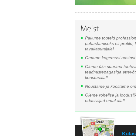
Pakume tooteid professio
puhastamiseks nii profile, 
tavakasutajale!
Omame kogemusi aastast 
Oleme üks suurima tooteva
teadmistepagasiga ettevõ
koristusalal!
Nõustame ja koolitame oma
Oleme rohelise ja looduslik
edasiviijad omal alal!
Külas