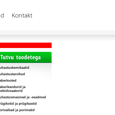
uhastuskemikaalid
uhastustarvikud
abertooted
aberikandurid ja
eebidosaatorid
uhastusmasinad ja -seadmed
rügikotid ja prügikastid
orivaibad ja porimatid