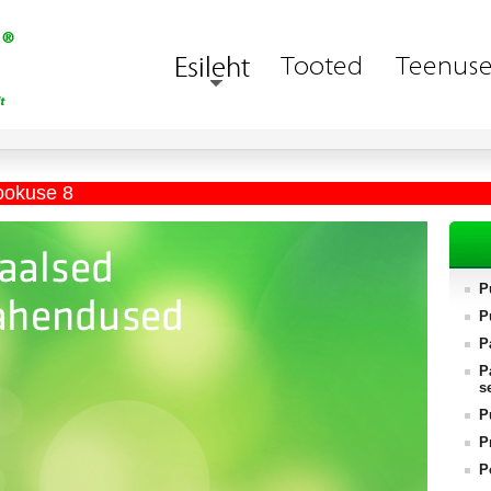
ookuse 8
P
P
P
P
s
P
P
P