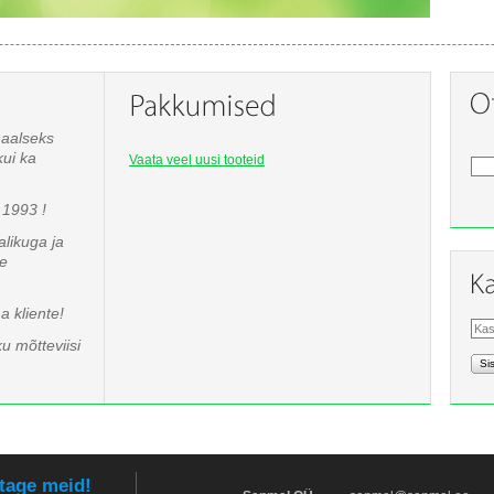
naalseks
kui ka
Vaata veel uusi tooteid
1993 !
likuga ja
te
 kliente!
u mõtteviisi
Si
tage meid!