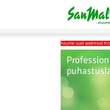
Asume uuel aadressil Kr