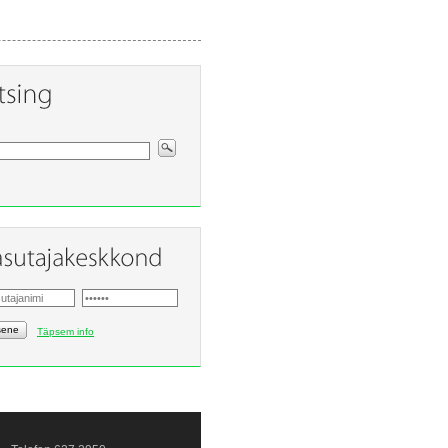
sene
Täpsem info