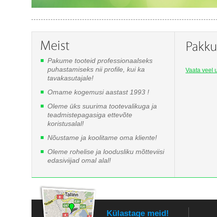
Pakume tooteid professionaalseks
puhastamiseks nii profile, kui ka
Vaata veel u
tavakasutajale!
Omame kogemusi aastast 1993 !
Oleme üks suurima tootevalikuga ja
teadmistepagasiga ettevõte
koristusalal!
Nõustame ja koolitame oma kliente!
Oleme rohelise ja loodusliku mõtteviisi
edasiviijad omal alal!
Külastage meid!