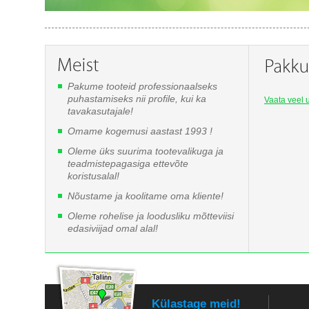
Pakume tooteid professionaalseks
puhastamiseks nii profile, kui ka
Vaata veel u
tavakasutajale!
Omame kogemusi aastast 1993 !
Oleme üks suurima tootevalikuga ja
teadmistepagasiga ettevõte
koristusalal!
Nõustame ja koolitame oma kliente!
Oleme rohelise ja loodusliku mõtteviisi
edasiviijad omal alal!
Külastage meid!