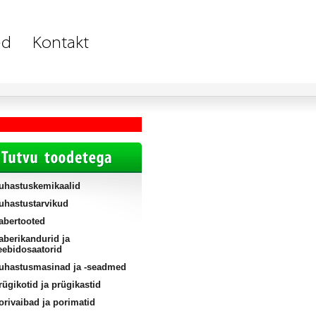
uhastuskemikaalid
uhastustarvikud
abertooted
aberikandurid ja
eebidosaatorid
uhastusmasinad ja -seadmed
rügikotid ja prügikastid
orivaibad ja porimatid