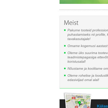
Pakume tooteid professio
puhastamiseks nii profile, 
tavakasutajale!
Omame kogemusi aastast 
Oleme üks suurima tooteva
teadmistepagasiga ettevõ
koristusalal!
Nõustame ja koolitame oma
Oleme rohelise ja looduslik
edasiviijad omal alal!
Külas