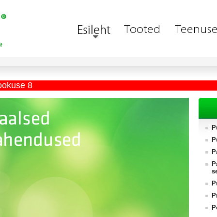
ookuse 8
P
P
P
P
s
P
P
P