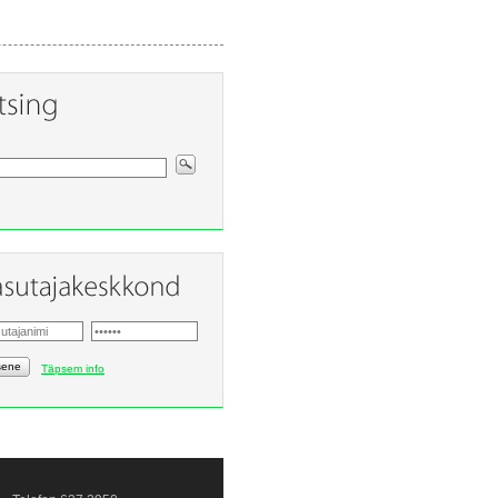
sene
Täpsem info