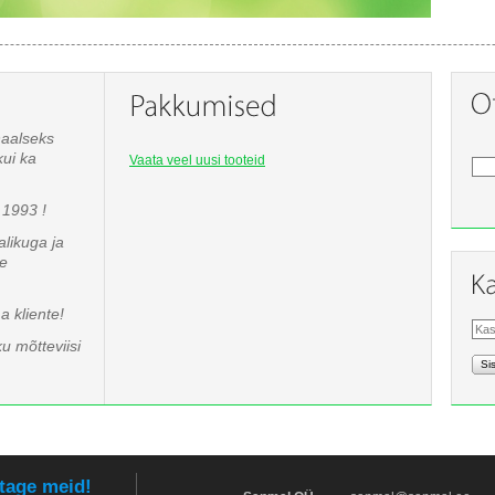
naalseks
kui ka
Vaata veel uusi tooteid
1993 !
likuga ja
te
 kliente!
u mõtteviisi
Si
tage meid!