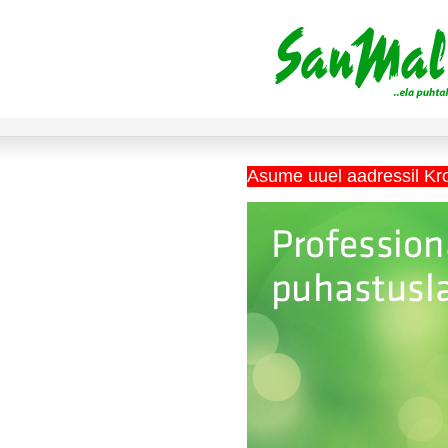
Asume uuel aadressil Kr