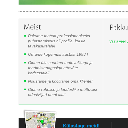
Pakume tooteid professionaalseks
puhastamiseks nii profile, kui ka
Vaata veel u
tavakasutajale!
Omame kogemusi aastast 1993 !
Oleme üks suurima tootevalikuga ja
teadmistepagasiga ettevõte
koristusalal!
Nõustame ja koolitame oma kliente!
Oleme rohelise ja loodusliku mõtteviisi
edasiviijad omal alal!
Külastage meid!