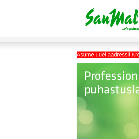
Asume uuel aadressil Kr