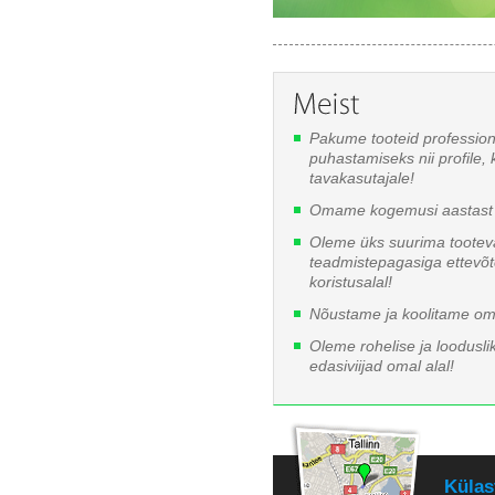
Pakume tooteid professio
puhastamiseks nii profile, 
tavakasutajale!
Omame kogemusi aastast 
Oleme üks suurima tooteva
teadmistepagasiga ettevõ
koristusalal!
Nõustame ja koolitame oma
Oleme rohelise ja looduslik
edasiviijad omal alal!
Külas