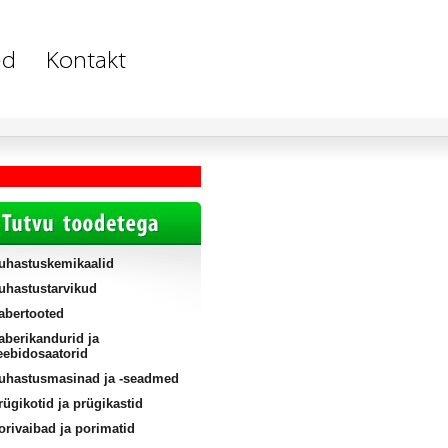
uhastuskemikaalid
uhastustarvikud
abertooted
aberikandurid ja
eebidosaatorid
uhastusmasinad ja -seadmed
rügikotid ja prügikastid
orivaibad ja porimatid