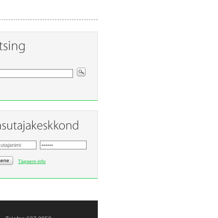
sene
Täpsem info