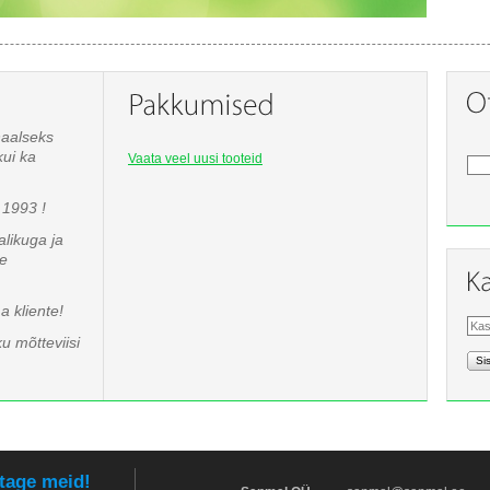
naalseks
kui ka
Vaata veel uusi tooteid
1993 !
likuga ja
te
 kliente!
u mõtteviisi
Si
tage meid!