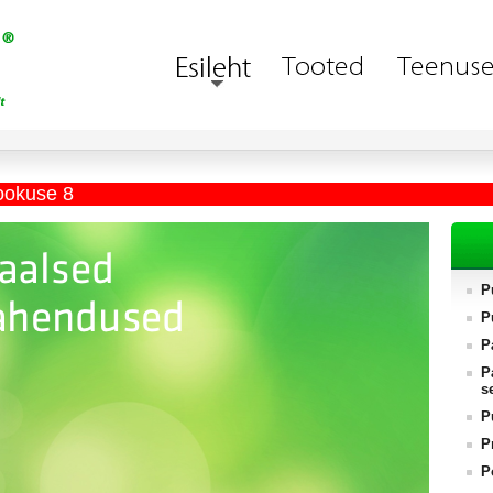
ookuse 8
P
P
P
P
s
P
P
P