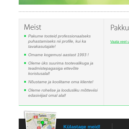
Pakume tooteid professionaalseks
puhastamiseks nii profile, kui ka
Vaata veel u
tavakasutajale!
Omame kogemusi aastast 1993 !
Oleme üks suurima tootevalikuga ja
teadmistepagasiga ettevõte
koristusalal!
Nõustame ja koolitame oma kliente!
Oleme rohelise ja loodusliku mõtteviisi
edasiviijad omal alal!
Külastage meid!