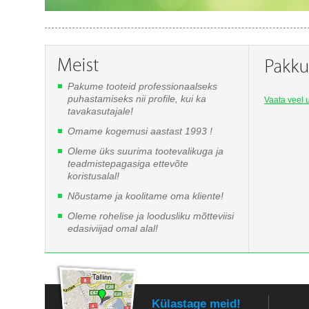
Pakume tooteid professionaalseks
puhastamiseks nii profile, kui ka
Vaata veel u
tavakasutajale!
Omame kogemusi aastast 1993 !
Oleme üks suurima tootevalikuga ja
teadmistepagasiga ettevõte
koristusalal!
Nõustame ja koolitame oma kliente!
Oleme rohelise ja loodusliku mõtteviisi
edasiviijad omal alal!
Külastage meid!