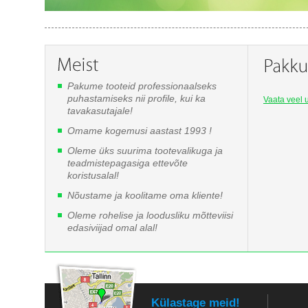
Pakume tooteid professionaalseks
puhastamiseks nii profile, kui ka
Vaata veel u
tavakasutajale!
Omame kogemusi aastast 1993 !
Oleme üks suurima tootevalikuga ja
teadmistepagasiga ettevõte
koristusalal!
Nõustame ja koolitame oma kliente!
Oleme rohelise ja loodusliku mõtteviisi
edasiviijad omal alal!
Külastage meid!