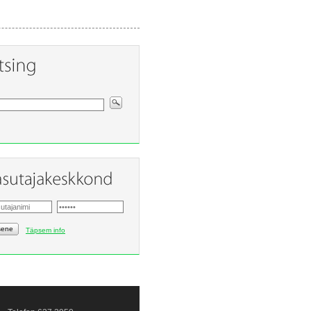
sene
Täpsem info