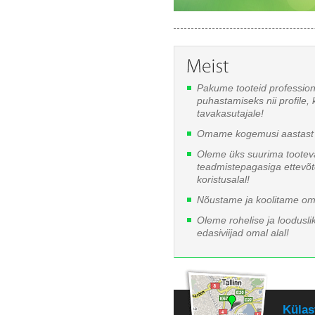
Pakume tooteid professio
puhastamiseks nii profile, 
tavakasutajale!
Omame kogemusi aastast 
Oleme üks suurima tooteva
teadmistepagasiga ettevõ
koristusalal!
Nõustame ja koolitame oma
Oleme rohelise ja looduslik
edasiviijad omal alal!
Külas