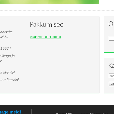
naalseks
kui ka
Vaata veel uusi tooteid
1993 !
likuga ja
te
 kliente!
u mõtteviisi
Si
tage meid!