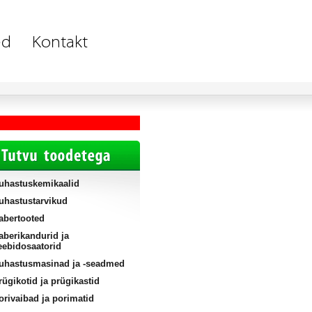
uhastuskemikaalid
uhastustarvikud
abertooted
aberikandurid ja
eebidosaatorid
uhastusmasinad ja -seadmed
rügikotid ja prügikastid
orivaibad ja porimatid