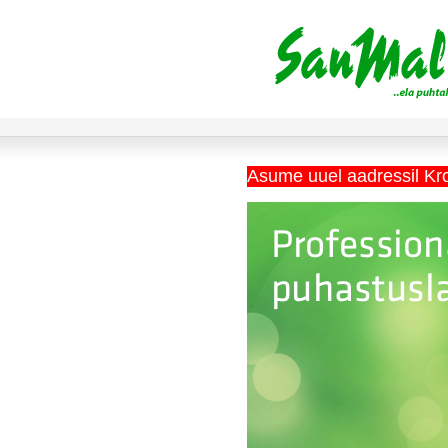
Asume uuel aadressil Kr