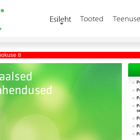
ookuse 8
P
P
P
P
s
P
P
P