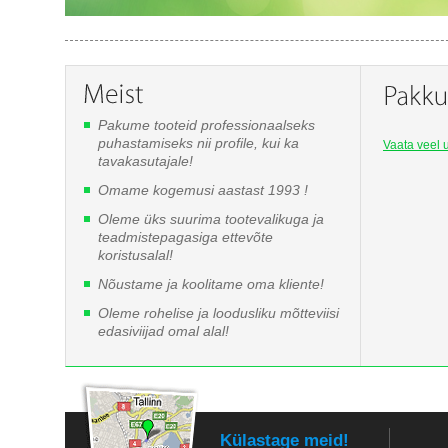
Pakume tooteid professionaalseks
puhastamiseks nii profile, kui ka
Vaata veel u
tavakasutajale!
Omame kogemusi aastast 1993 !
Oleme üks suurima tootevalikuga ja
teadmistepagasiga ettevõte
koristusalal!
Nõustame ja koolitame oma kliente!
Oleme rohelise ja loodusliku mõtteviisi
edasiviijad omal alal!
Külastage meid!