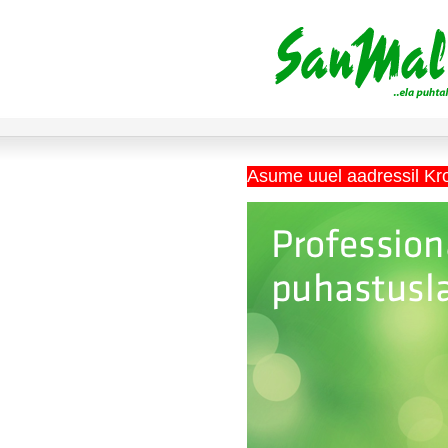
Asume uuel aadressil Kr