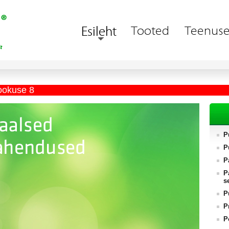
ookuse 8
P
P
P
P
s
P
P
P