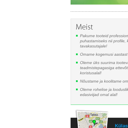
Pakume tooteid professio
puhastamiseks nii profile, 
tavakasutajale!
Omame kogemusi aastast 
Oleme üks suurima tooteva
teadmistepagasiga ettevõ
koristusalal!
Nõustame ja koolitame oma
Oleme rohelise ja looduslik
edasiviijad omal alal!
Külas