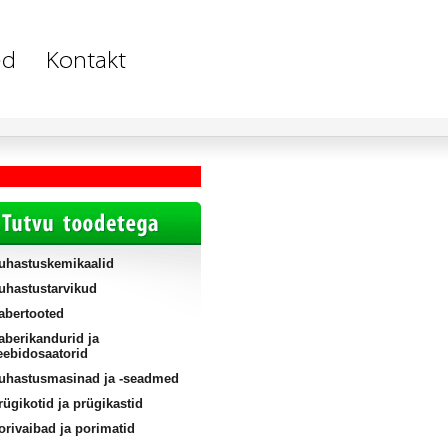
uhastuskemikaalid
uhastustarvikud
abertooted
aberikandurid ja
eebidosaatorid
uhastusmasinad ja -seadmed
rügikotid ja prügikastid
orivaibad ja porimatid