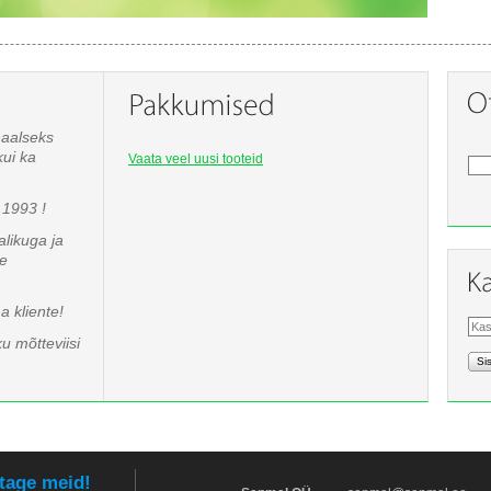
naalseks
kui ka
Vaata veel uusi tooteid
1993 !
likuga ja
te
 kliente!
u mõtteviisi
Si
tage meid!