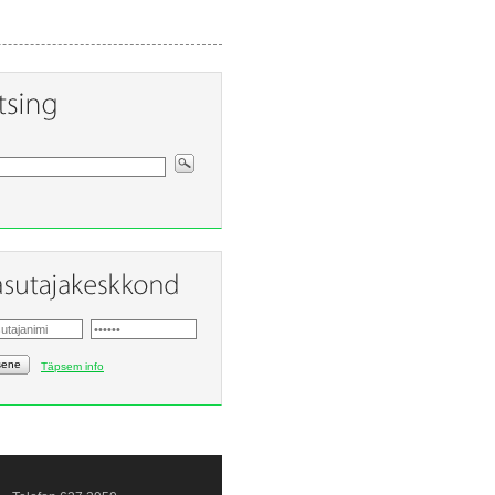
sene
Täpsem info