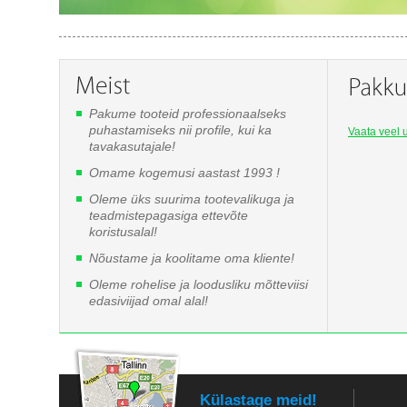
Pakume tooteid professionaalseks
puhastamiseks nii profile, kui ka
Vaata veel u
tavakasutajale!
Omame kogemusi aastast 1993 !
Oleme üks suurima tootevalikuga ja
teadmistepagasiga ettevõte
koristusalal!
Nõustame ja koolitame oma kliente!
Oleme rohelise ja loodusliku mõtteviisi
edasiviijad omal alal!
Külastage meid!