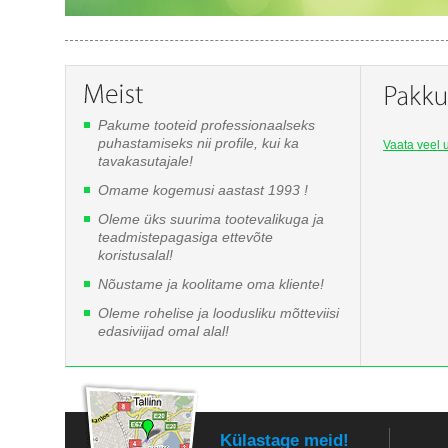
Pakume tooteid professionaalseks
puhastamiseks nii profile, kui ka
Vaata veel u
tavakasutajale!
Omame kogemusi aastast 1993 !
Oleme üks suurima tootevalikuga ja
teadmistepagasiga ettevõte
koristusalal!
Nõustame ja koolitame oma kliente!
Oleme rohelise ja loodusliku mõtteviisi
edasiviijad omal alal!
Külastage meid!