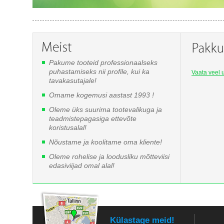
Pakume tooteid professionaalseks
puhastamiseks nii profile, kui ka
Vaata veel u
tavakasutajale!
Omame kogemusi aastast 1993 !
Oleme üks suurima tootevalikuga ja
teadmistepagasiga ettevõte
koristusalal!
Nõustame ja koolitame oma kliente!
Oleme rohelise ja loodusliku mõtteviisi
edasiviijad omal alal!
Külastage meid!