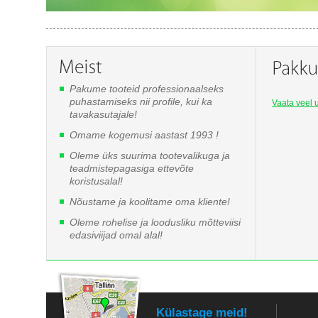
Pakume tooteid professionaalseks
puhastamiseks nii profile, kui ka
Vaata veel u
tavakasutajale!
Omame kogemusi aastast 1993 !
Oleme üks suurima tootevalikuga ja
teadmistepagasiga ettevõte
koristusalal!
Nõustame ja koolitame oma kliente!
Oleme rohelise ja loodusliku mõtteviisi
edasiviijad omal alal!
Külastage meid!