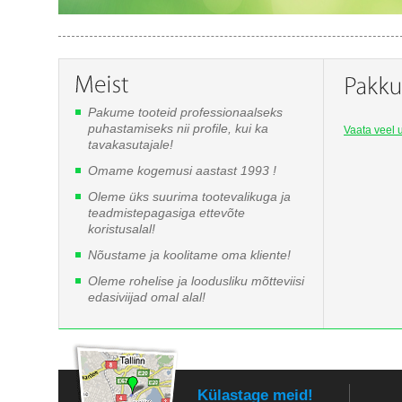
Pakume tooteid professionaalseks
puhastamiseks nii profile, kui ka
Vaata veel u
tavakasutajale!
Omame kogemusi aastast 1993 !
Oleme üks suurima tootevalikuga ja
teadmistepagasiga ettevõte
koristusalal!
Nõustame ja koolitame oma kliente!
Oleme rohelise ja loodusliku mõtteviisi
edasiviijad omal alal!
Külastage meid!