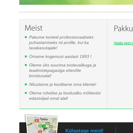
Pakume tooteid professionaalseks
puhastamiseks nii profile, kui ka
Vaata veel u
tavakasutajale!
Omame kogemusi aastast 1993 !
Oleme üks suurima tootevalikuga ja
teadmistepagasiga ettevõte
koristusalal!
Nõustame ja koolitame oma kliente!
Oleme rohelise ja loodusliku mõtteviisi
edasiviijad omal alal!
Külastage meid!