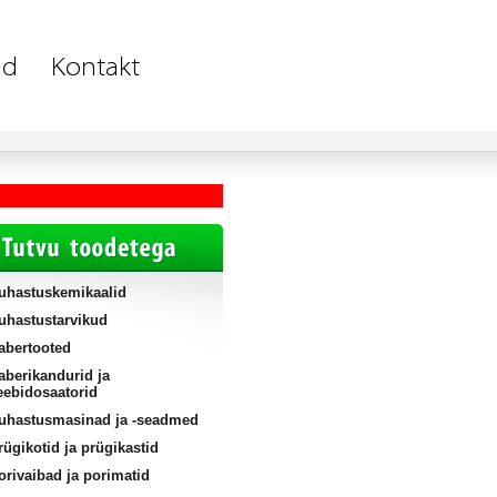
uhastuskemikaalid
uhastustarvikud
abertooted
aberikandurid ja
eebidosaatorid
uhastusmasinad ja -seadmed
rügikotid ja prügikastid
orivaibad ja porimatid