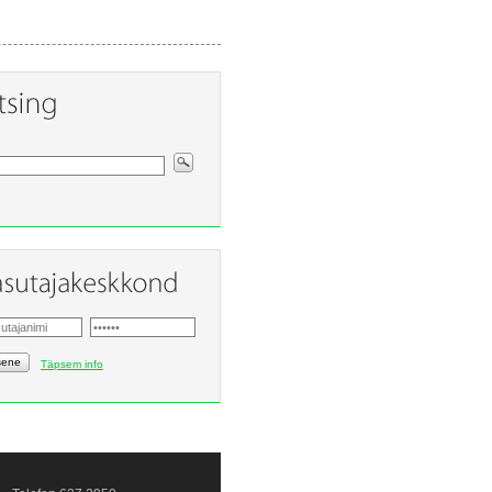
sene
Täpsem info