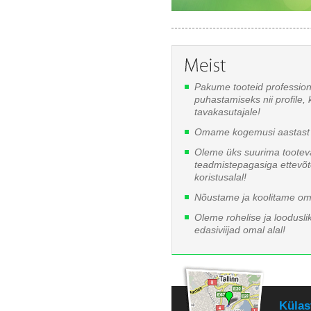
Pakume tooteid professio
puhastamiseks nii profile, 
tavakasutajale!
Omame kogemusi aastast 
Oleme üks suurima tooteva
teadmistepagasiga ettevõ
koristusalal!
Nõustame ja koolitame oma
Oleme rohelise ja looduslik
edasiviijad omal alal!
Külas