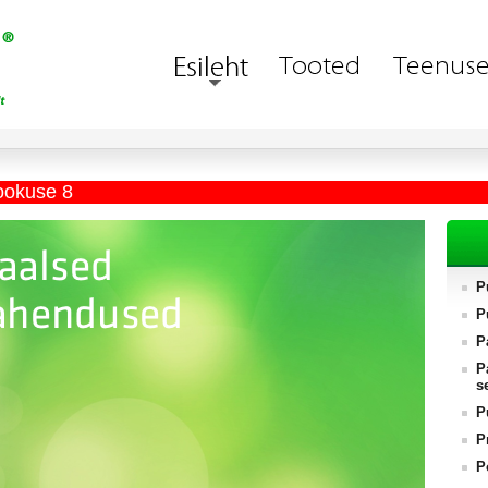
ookuse 8
P
P
P
P
s
P
P
P