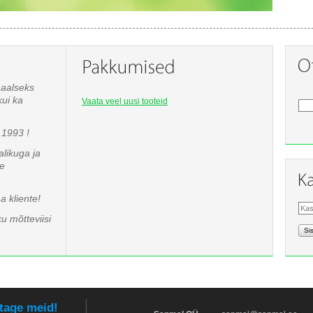
naalseks
kui ka
Vaata veel uusi tooteid
1993 !
likuga ja
te
 kliente!
u mõtteviisi
Si
tage meid!