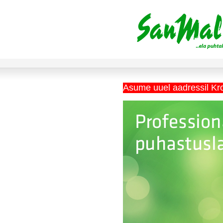
Asume uuel aadressil Kr