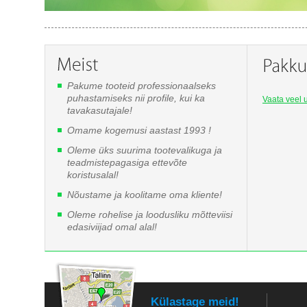
Pakume tooteid professionaalseks
puhastamiseks nii profile, kui ka
Vaata veel u
tavakasutajale!
Omame kogemusi aastast 1993 !
Oleme üks suurima tootevalikuga ja
teadmistepagasiga ettevõte
koristusalal!
Nõustame ja koolitame oma kliente!
Oleme rohelise ja loodusliku mõtteviisi
edasiviijad omal alal!
Külastage meid!