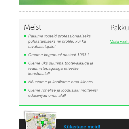
Pakume tooteid professionaalseks
puhastamiseks nii profile, kui ka
Vaata veel u
tavakasutajale!
Omame kogemusi aastast 1993 !
Oleme üks suurima tootevalikuga ja
teadmistepagasiga ettevõte
koristusalal!
Nõustame ja koolitame oma kliente!
Oleme rohelise ja loodusliku mõtteviisi
edasiviijad omal alal!
Külastage meid!