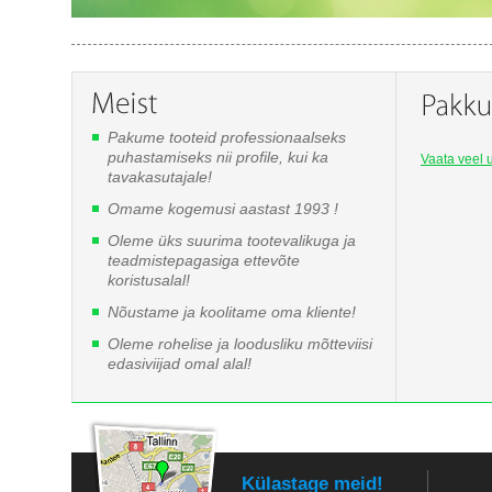
Pakume tooteid professionaalseks
puhastamiseks nii profile, kui ka
Vaata veel u
tavakasutajale!
Omame kogemusi aastast 1993 !
Oleme üks suurima tootevalikuga ja
teadmistepagasiga ettevõte
koristusalal!
Nõustame ja koolitame oma kliente!
Oleme rohelise ja loodusliku mõtteviisi
edasiviijad omal alal!
Külastage meid!