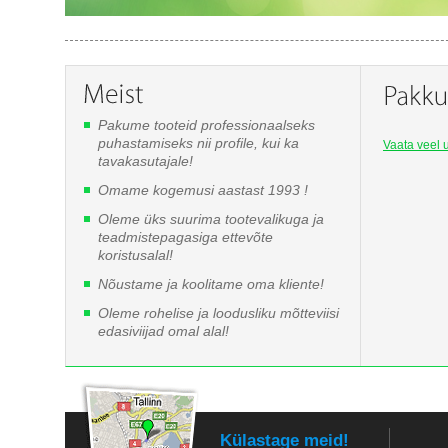
Pakume tooteid professionaalseks
puhastamiseks nii profile, kui ka
Vaata veel u
tavakasutajale!
Omame kogemusi aastast 1993 !
Oleme üks suurima tootevalikuga ja
teadmistepagasiga ettevõte
koristusalal!
Nõustame ja koolitame oma kliente!
Oleme rohelise ja loodusliku mõtteviisi
edasiviijad omal alal!
Külastage meid!