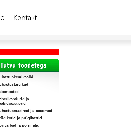
uhastuskemikaalid
uhastustarvikud
abertooted
aberikandurid ja
eebidosaatorid
uhastusmasinad ja -seadmed
rügikotid ja prügikastid
orivaibad ja porimatid