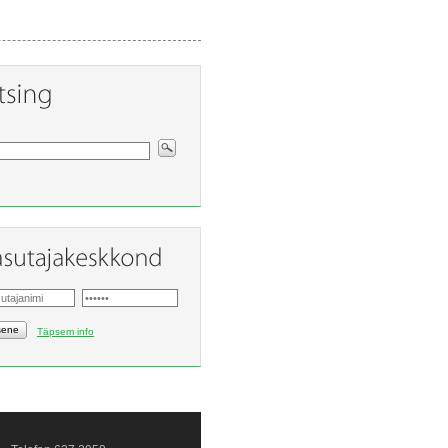
sene
Täpsem info