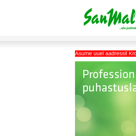
Asume uuel aadressil Kr