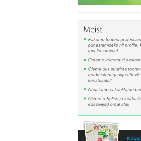
Pakume tooteid professio
puhastamiseks nii profile, 
tavakasutajale!
Omame kogemusi aastast 
Oleme üks suurima tooteva
teadmistepagasiga ettevõ
koristusalal!
Nõustame ja koolitame oma
Oleme rohelise ja looduslik
edasiviijad omal alal!
Külas