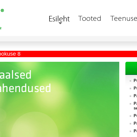
ookuse 8
P
P
P
P
s
P
P
P