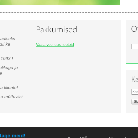
naalseks
kui ka
Vaata veel uusi tooteid
1993 !
likuga ja
te
 kliente!
u mõtteviisi
Si
tage meid!