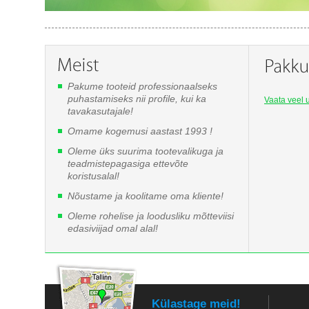
Pakume tooteid professionaalseks
puhastamiseks nii profile, kui ka
Vaata veel u
tavakasutajale!
Omame kogemusi aastast 1993 !
Oleme üks suurima tootevalikuga ja
teadmistepagasiga ettevõte
koristusalal!
Nõustame ja koolitame oma kliente!
Oleme rohelise ja loodusliku mõtteviisi
edasiviijad omal alal!
Külastage meid!