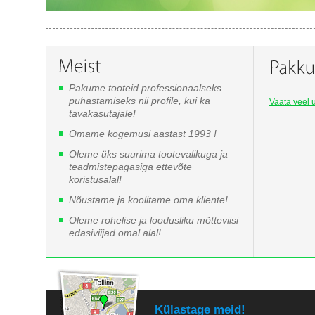
Pakume tooteid professionaalseks
puhastamiseks nii profile, kui ka
Vaata veel u
tavakasutajale!
Omame kogemusi aastast 1993 !
Oleme üks suurima tootevalikuga ja
teadmistepagasiga ettevõte
koristusalal!
Nõustame ja koolitame oma kliente!
Oleme rohelise ja loodusliku mõtteviisi
edasiviijad omal alal!
Külastage meid!