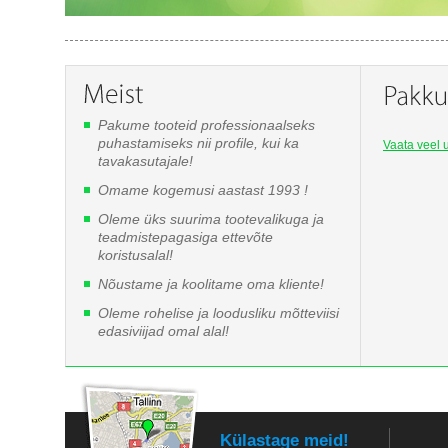
Pakume tooteid professionaalseks
puhastamiseks nii profile, kui ka
Vaata veel u
tavakasutajale!
Omame kogemusi aastast 1993 !
Oleme üks suurima tootevalikuga ja
teadmistepagasiga ettevõte
koristusalal!
Nõustame ja koolitame oma kliente!
Oleme rohelise ja loodusliku mõtteviisi
edasiviijad omal alal!
Külastage meid!