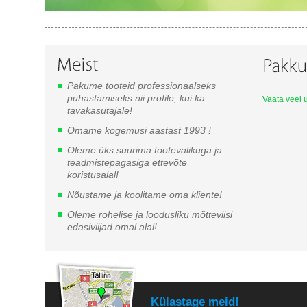
Pakume tooteid professionaalseks
puhastamiseks nii profile, kui ka
Vaata veel u
tavakasutajale!
Omame kogemusi aastast 1993 !
Oleme üks suurima tootevalikuga ja
teadmistepagasiga ettevõte
koristusalal!
Nõustame ja koolitame oma kliente!
Oleme rohelise ja loodusliku mõtteviisi
edasiviijad omal alal!
Külastage meid!