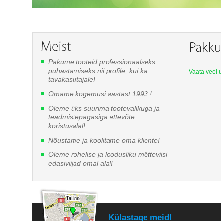
Pakume tooteid professionaalseks
puhastamiseks nii profile, kui ka
Vaata veel u
tavakasutajale!
Omame kogemusi aastast 1993 !
Oleme üks suurima tootevalikuga ja
teadmistepagasiga ettevõte
koristusalal!
Nõustame ja koolitame oma kliente!
Oleme rohelise ja loodusliku mõtteviisi
edasiviijad omal alal!
Külastage meid!