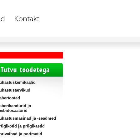
uhastuskemikaalid
uhastustarvikud
abertooted
aberikandurid ja
eebidosaatorid
uhastusmasinad ja -seadmed
rügikotid ja prügikastid
orivaibad ja porimatid