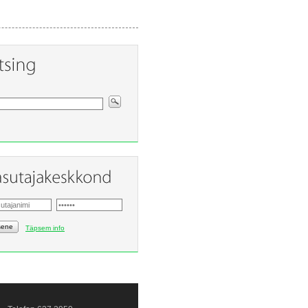
sene
Täpsem info