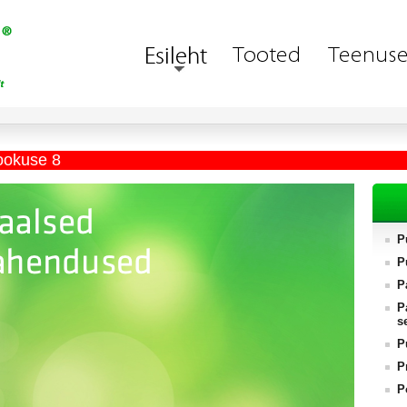
ookuse 8
P
P
P
P
s
P
P
P