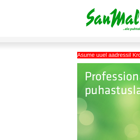
Asume uuel aadressil Kr