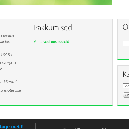
naalseks
kui ka
Vaata veel uusi tooteid
1993 !
likuga ja
te
 kliente!
u mõtteviisi
Si
tage meid!