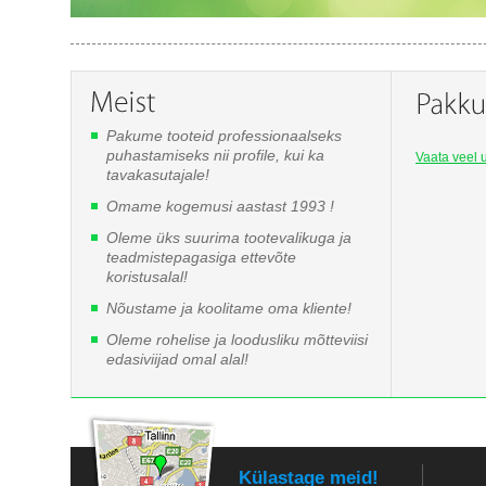
Pakume tooteid professionaalseks
puhastamiseks nii profile, kui ka
Vaata veel u
tavakasutajale!
Omame kogemusi aastast 1993 !
Oleme üks suurima tootevalikuga ja
teadmistepagasiga ettevõte
koristusalal!
Nõustame ja koolitame oma kliente!
Oleme rohelise ja loodusliku mõtteviisi
edasiviijad omal alal!
Külastage meid!