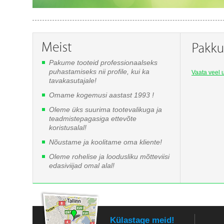
Pakume tooteid professionaalseks
puhastamiseks nii profile, kui ka
Vaata veel u
tavakasutajale!
Omame kogemusi aastast 1993 !
Oleme üks suurima tootevalikuga ja
teadmistepagasiga ettevõte
koristusalal!
Nõustame ja koolitame oma kliente!
Oleme rohelise ja loodusliku mõtteviisi
edasiviijad omal alal!
Külastage meid!