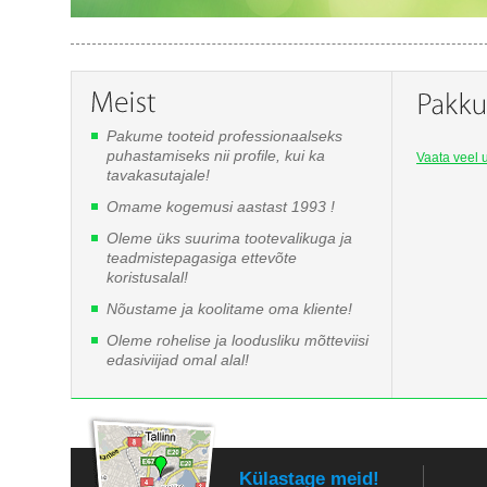
Pakume tooteid professionaalseks
puhastamiseks nii profile, kui ka
Vaata veel u
tavakasutajale!
Omame kogemusi aastast 1993 !
Oleme üks suurima tootevalikuga ja
teadmistepagasiga ettevõte
koristusalal!
Nõustame ja koolitame oma kliente!
Oleme rohelise ja loodusliku mõtteviisi
edasiviijad omal alal!
Külastage meid!