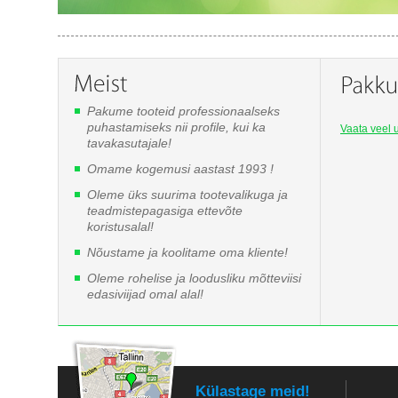
Pakume tooteid professionaalseks
puhastamiseks nii profile, kui ka
Vaata veel u
tavakasutajale!
Omame kogemusi aastast 1993 !
Oleme üks suurima tootevalikuga ja
teadmistepagasiga ettevõte
koristusalal!
Nõustame ja koolitame oma kliente!
Oleme rohelise ja loodusliku mõtteviisi
edasiviijad omal alal!
Külastage meid!