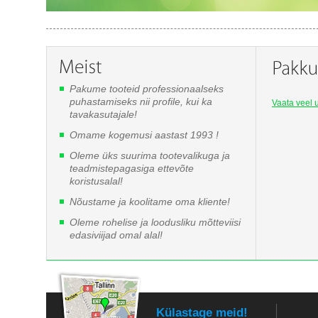
Pakume tooteid professionaalseks
puhastamiseks nii profile, kui ka
Vaata veel u
tavakasutajale!
Omame kogemusi aastast 1993 !
Oleme üks suurima tootevalikuga ja
teadmistepagasiga ettevõte
koristusalal!
Nõustame ja koolitame oma kliente!
Oleme rohelise ja loodusliku mõtteviisi
edasiviijad omal alal!
Külastage meid!