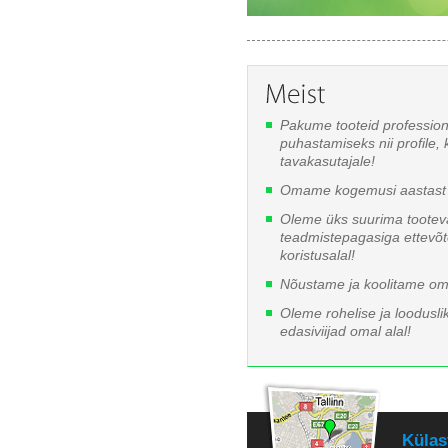
Pakume tooteid professio
puhastamiseks nii profile, 
tavakasutajale!
Omame kogemusi aastast 
Oleme üks suurima tooteva
teadmistepagasiga ettevõ
koristusalal!
Nõustame ja koolitame oma
Oleme rohelise ja looduslik
edasiviijad omal alal!
Külas