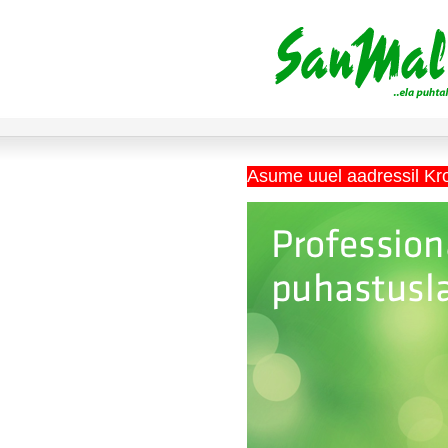
Asume uuel aadressil Kr