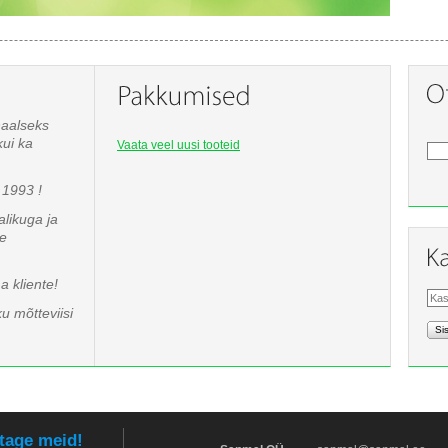
naalseks
kui ka
Vaata veel uusi tooteid
1993 !
likuga ja
te
 kliente!
u mõtteviisi
Si
tage meid!