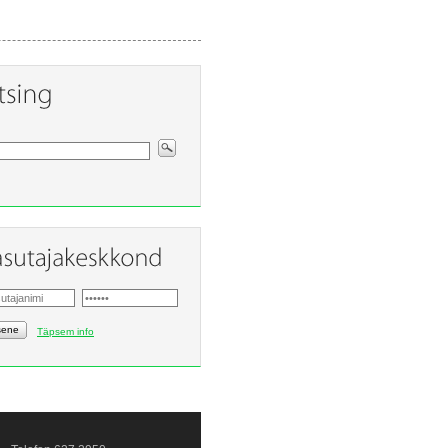
sene
Täpsem info