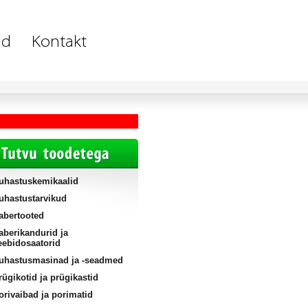
uhastuskemikaalid
uhastustarvikud
abertooted
aberikandurid ja
eebidosaatorid
uhastusmasinad ja -seadmed
rügikotid ja prügikastid
orivaibad ja porimatid