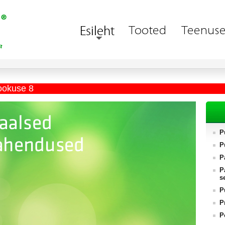
ookuse 8
P
P
P
P
s
P
P
P