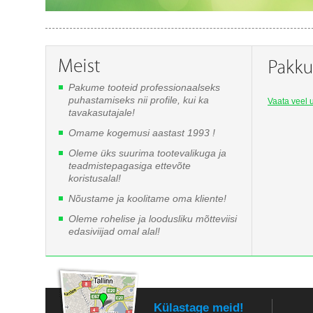
Pakume tooteid professionaalseks
puhastamiseks nii profile, kui ka
Vaata veel u
tavakasutajale!
Omame kogemusi aastast 1993 !
Oleme üks suurima tootevalikuga ja
teadmistepagasiga ettevõte
koristusalal!
Nõustame ja koolitame oma kliente!
Oleme rohelise ja loodusliku mõtteviisi
edasiviijad omal alal!
Külastage meid!