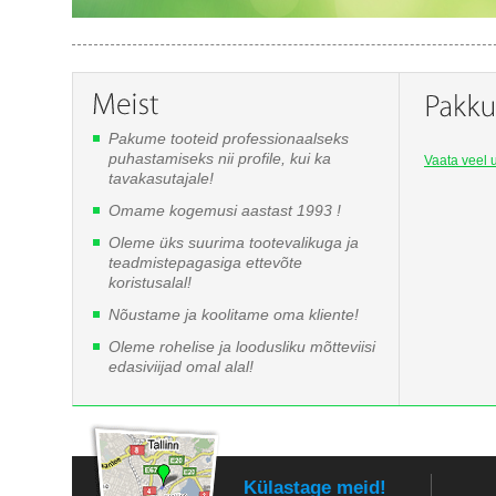
Pakume tooteid professionaalseks
puhastamiseks nii profile, kui ka
Vaata veel u
tavakasutajale!
Omame kogemusi aastast 1993 !
Oleme üks suurima tootevalikuga ja
teadmistepagasiga ettevõte
koristusalal!
Nõustame ja koolitame oma kliente!
Oleme rohelise ja loodusliku mõtteviisi
edasiviijad omal alal!
Külastage meid!