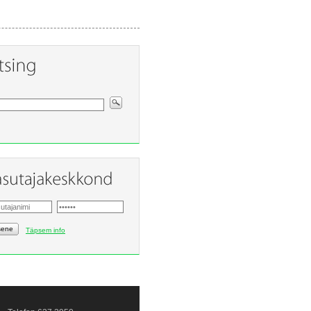
sene
Täpsem info