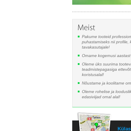
Pakume tooteid professio
puhastamiseks nii profile, 
tavakasutajale!
Omame kogemusi aastast 
Oleme üks suurima tooteva
teadmistepagasiga ettevõ
koristusalal!
Nõustame ja koolitame oma
Oleme rohelise ja looduslik
edasiviijad omal alal!
Külas