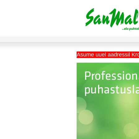
Asume uuel aadressil Kr