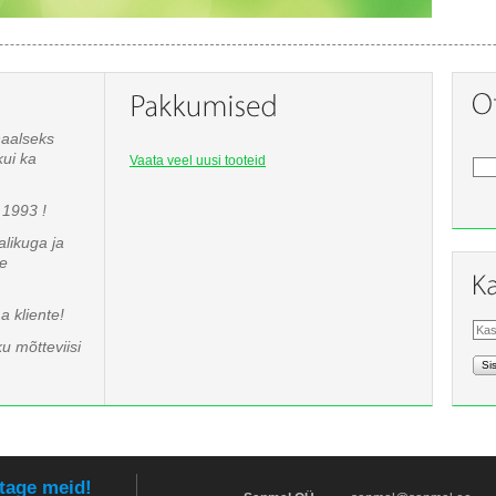
naalseks
kui ka
Vaata veel uusi tooteid
1993 !
likuga ja
te
 kliente!
u mõtteviisi
Si
tage meid!