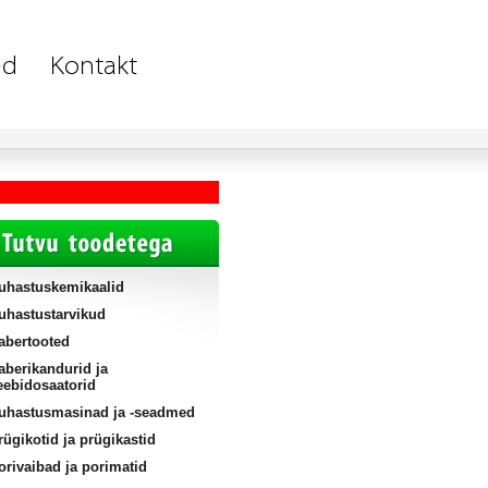
uhastuskemikaalid
uhastustarvikud
abertooted
aberikandurid ja
eebidosaatorid
uhastusmasinad ja -seadmed
rügikotid ja prügikastid
orivaibad ja porimatid