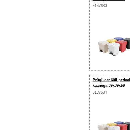
5137680
Prügikast 60ll pedaal
kaanega 39x39x69
5137684