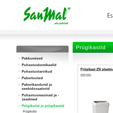
Prügikastid
Pakkumised
Puhastuskemikaalid
Prügikast 25l plastm
Puhastustarvikud
895390
Pabertooted
Paberikandurid ja
seebidosaatorid
Puhastusmasinad ja -
seadmed
Prügikotid ja prügikastid
Prügikotid