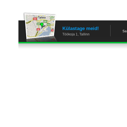
Külastage meid!
Sa
Töökoja 1, Tallinn