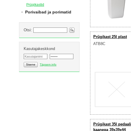
Prügikastid
Porivaibad ja porimatid
Otsi:
Prügikast 25l plast
ATB8C
Kasutajakeskkond
Sisene
Täpsem info
Prügikast 35l pedaali
kaanega 39x39x44