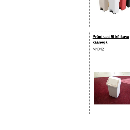
Prügikast 9l kõikuva
kaanega
M4042