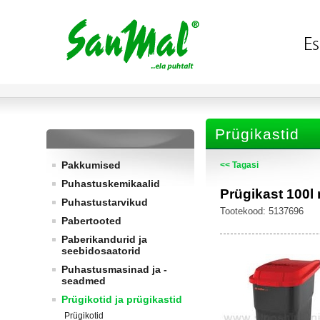
Prügikastid
Pakkumised
<< Tagasi
Puhastuskemikaalid
Prügikast 100l
Puhastustarvikud
Tootekood: 5137696
Pabertooted
Paberikandurid ja
seebidosaatorid
Puhastusmasinad ja -
seadmed
Prügikotid ja prügikastid
Prügikotid