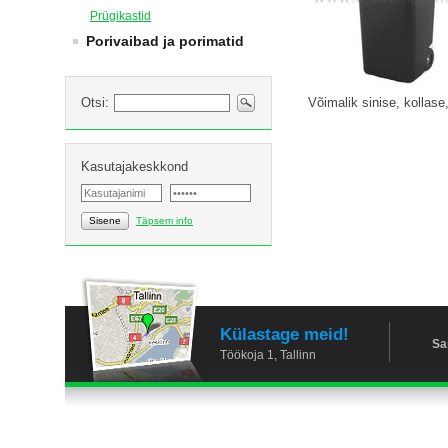
Prügikastid
Porivaibad ja porimatid
Otsi:
Võimalik sinise, kollase
Kasutajakeskkond
Sisene
Täpsem info
Külastage meid!
Sa
Töökoja 1, Tallinn