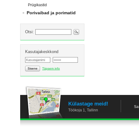
Prügikastid
Porivaibad ja porimatid
Otsi:
Kasutajakeskkond
Sisene
Täpsem info
Külastage meid!
Sa
Töökoja 1, Tallinn