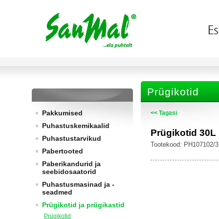
Prügikotid
Pakkumised
<< Tagasi
Puhastuskemikaalid
Prügikotid 30L
Puhastustarvikud
Tootekood: PH107102/3
Pabertooted
Paberikandurid ja
seebidosaatorid
Puhastusmasinad ja -
seadmed
Prügikotid ja prügikastid
Prügikotid